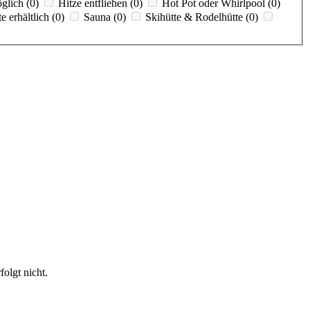
glich (0)
Hitze entfliehen (0)
Hot Pot oder Whirlpool (0)
 erhältlich (0)
Sauna (0)
Skihütte & Rodelhütte (0)
olgt nicht.