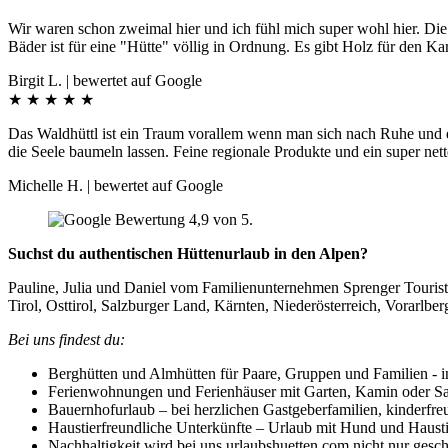
Wir waren schon zweimal hier und ich fühl mich super wohl hier. Die
Bäder ist für eine "Hütte" völlig in Ordnung. Es gibt Holz für den Ka
Birgit L. | bewertet auf Google
★
★
★
★
★
Das Waldhüttl ist ein Traum vorallem wenn man sich nach Ruhe und e
die Seele baumeln lassen. Feine regionale Produkte und ein super net
Michelle H. | bewertet auf Google
Suchst du authentischen Hüttenurlaub in den Alpen?
Pauline, Julia und Daniel vom Familienunternehmen Sprenger Touristi
Tirol, Osttirol, Salzburger Land, Kärnten, Niederösterreich, Vorarlber
Bei uns findest du:
Berghütten und Almhütten für Paare, Gruppen und Familien - in 
Ferienwohnungen und Ferienhäuser mit Garten, Kamin oder Sau
Bauernhofurlaub – bei herzlichen Gastgeberfamilien, kinderfre
Haustierfreundliche Unterkünfte – Urlaub mit Hund und Hausti
Nachhaltigkeit wird bei uns urlaubshuetten.com nicht nur gesc