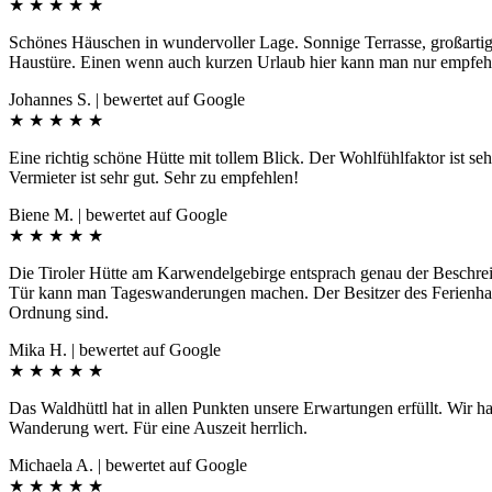
★
★
★
★
★
Schönes Häuschen in wundervoller Lage. Sonnige Terrasse, großarti
Haustüre. Einen wenn auch kurzen Urlaub hier kann man nur empfeh
Johannes S. | bewertet auf Google
★
★
★
★
★
Eine richtig schöne Hütte mit tollem Blick. Der Wohlfühlfaktor ist s
Vermieter ist sehr gut. Sehr zu empfehlen!
Biene M. | bewertet auf Google
★
★
★
★
★
Die Tiroler Hütte am Karwendelgebirge entsprach genau der Beschreibu
Tür kann man Tageswanderungen machen. Der Besitzer des Ferienhauses 
Ordnung sind.
Mika H. | bewertet auf Google
★
★
★
★
★
Das Waldhüttl hat in allen Punkten unsere Erwartungen erfüllt. Wir h
Wanderung wert. Für eine Auszeit herrlich.
Michaela A. | bewertet auf Google
★
★
★
★
★