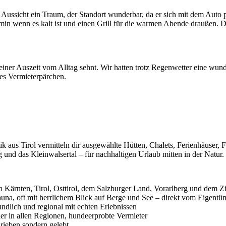
 Aussicht ein Traum, der Standort wunderbar, da er sich mit dem Auto 
min wenn es kalt ist und einen Grill für die warmen Abende draußen. Dan
iner Auszeit vom Alltag sehnt. Wir hatten trotz Regenwetter eine wun
tes Vermieterpärchen.
k aus Tirol vermitteln dir ausgewählte Hütten, Chalets, Ferienhäuser
g und das Kleinwalsertal – für nachhaltigen Urlaub mitten in der Natur.
Kärnten, Tirol, Osttirol, dem Salzburger Land, Vorarlberg und dem Zill
na, oft mit herrlichem Blick auf Berge und See – direkt vom Eigentü
undlich und regional mit echten Erlebnissen
er in allen Regionen, hundeerprobte Vermieter
hrieben sondern gelebt