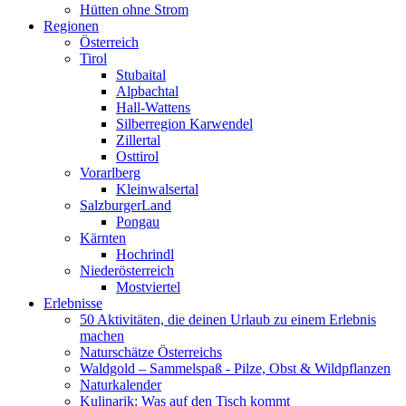
Hütten ohne Strom
Regionen
Österreich
Tirol
Stubaital
Alpbachtal
Hall-Wattens
Silberregion Karwendel
Zillertal
Osttirol
Vorarlberg
Kleinwalsertal
SalzburgerLand
Pongau
Kärnten
Hochrindl
Niederösterreich
Mostviertel
Erlebnisse
50 Aktivitäten, die deinen Urlaub zu einem Erlebnis
machen
Naturschätze Österreichs
Waldgold – Sammelspaß - Pilze, Obst & Wildpflanzen
Naturkalender
Kulinarik: Was auf den Tisch kommt