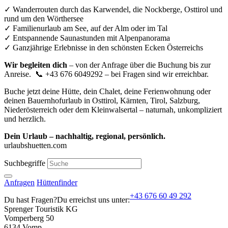
✓ Wanderrouten durch das Karwendel, die Nockberge, Osttirol und
rund um den Wörthersee
✓ Familienurlaub am See, auf der Alm oder im Tal
✓ Entspannende Saunastunden mit Alpenpanorama
✓ Ganzjährige Erlebnisse in den schönsten Ecken Österreichs
Wir begleiten dich
– von der Anfrage über die Buchung bis zur
Anreise. 📞 ‪+43 676 6049292‬ – bei Fragen sind wir erreichbar.
Buche jetzt deine Hütte, dein Chalet, deine Ferienwohnung oder
deinen Bauernhofurlaub in Osttirol, Kärnten, Tirol, Salzburg,
Niederösterreich oder dem Kleinwalsertal – naturnah, unkompliziert
und herzlich.
Dein Urlaub – nachhaltig, regional, persönlich.
urlaubshuetten.com
Suchbegriffe
Anfragen
Hüttenfinder
+43 676 60 49 292
Du hast Fragen?
Du erreichst uns unter:
Sprenger Touristik KG
Vomperberg 50
6134 Vomp