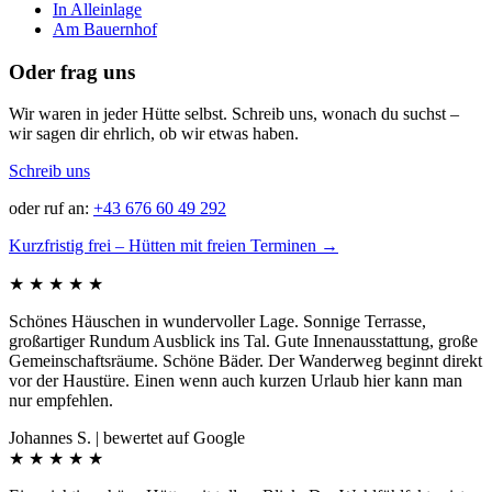
In Alleinlage
Am Bauernhof
Oder frag uns
Wir waren in jeder Hütte selbst. Schreib uns, wonach du suchst –
wir sagen dir ehrlich, ob wir etwas haben.
Schreib uns
oder ruf an:
+43 676 60 49 292
Kurzfristig frei – Hütten mit freien Terminen →
★
★
★
★
★
Schönes Häuschen in wundervoller Lage. Sonnige Terrasse,
großartiger Rundum Ausblick ins Tal. Gute Innenausstattung, große
Gemeinschaftsräume. Schöne Bäder. Der Wanderweg beginnt direkt
vor der Haustüre. Einen wenn auch kurzen Urlaub hier kann man
nur empfehlen.
Johannes S. | bewertet auf Google
★
★
★
★
★