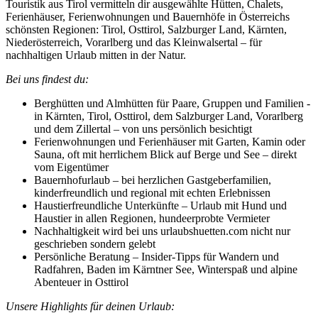
Touristik aus Tirol vermitteln dir ausgewählte Hütten, Chalets,
Ferienhäuser, Ferienwohnungen und Bauernhöfe in Österreichs
schönsten Regionen: Tirol, Osttirol, Salzburger Land, Kärnten,
Niederösterreich, Vorarlberg und das Kleinwalsertal – für
nachhaltigen Urlaub mitten in der Natur.
Bei uns findest du:
Berghütten und Almhütten für Paare, Gruppen und Familien -
in Kärnten, Tirol, Osttirol, dem Salzburger Land, Vorarlberg
und dem Zillertal – von uns persönlich besichtigt
Ferienwohnungen und Ferienhäuser mit Garten, Kamin oder
Sauna, oft mit herrlichem Blick auf Berge und See – direkt
vom Eigentümer
Bauernhofurlaub – bei herzlichen Gastgeberfamilien,
kinderfreundlich und regional mit echten Erlebnissen
Haustierfreundliche Unterkünfte – Urlaub mit Hund und
Haustier in allen Regionen, hundeerprobte Vermieter
Nachhaltigkeit wird bei uns urlaubshuetten.com nicht nur
geschrieben sondern gelebt
Persönliche Beratung – Insider-Tipps für Wandern und
Radfahren, Baden im Kärntner See, Winterspaß und alpine
Abenteuer in Osttirol
Unsere Highlights für deinen Urlaub: