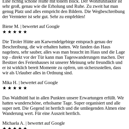
Eine richtig schöne Hütte mit tollem Blick. Der Wohlfühlfaktor ist
sehr groß, genau wie die Erholung und Ruhe. Zu zweit hat man
genug Platz und alles entspricht den Bildern. Die Wegbeschreibung
der Vermieter ist sehr gut. Sehr zu empfehlen!
Biene M. | bewertet auf Google
★
★
★
★
★
Die Tiroler Hütte am Karwendelgebirge entsprach genau der
Beschreibung, die wir erhalten hatten. Wir fanden das Haus
nagelneu, sehr sauber, alles was man braucht im Haus und die Lage
top - direkt vor der Tür kann man Tageswanderungen machen. Der
Besitzer des Ferienhauses ist unserer Meinung sehr freundlich und
er ist wirklich bereit Momente zu opfern, um sicherzustellen, dass
wir als Urlauber alles in Ordnung sind.
Mika H. | bewertet auf Google
★
★
★
★
★
Das Waldhüttl hat in allen Punkten unsere Erwartungen erfüllt. Wir
hatten wunderschöne, erholsame Tage. Super organisiert und alle
super nett. Die Gegend ist herrlich und die umliegenden Almen eine
Wanderung wert. Für eine Auszeit herrlich.
Michaela A. | bewertet auf Google
★
★
★
★
★